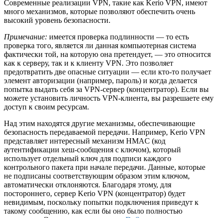
Современные реализации VPN, такие как Kerio VPN, имеют
много механизмов, которые позволяют обеспечить очень
высокий уровень безопасности.
Примечание:
имеется проверка подлинности — то есть
проверка того, является ли данная компьютерная система
фактически той, на которую она претендует, — это относится
как к серверу, так и к клиенту VPN. Это позволяет
предотвратить две опасные ситуации — если кто-то получает
элемент авторизации (например, пароль) и когда делается
попытка выдать себя за VPN-сервер (концентратор). Если вы
можете установить личность VPN-клиента, вы разрешаете ему
доступ к своим ресурсам.
Над этим находятся другие механизмы, обеспечивающие
безопасность передаваемой передачи. Например, Kerio VPN
представляет интересный механизм HMAC (код
аутентификации хеш-сообщения с ключом), который
использует отдельный ключ для подписи каждого
контрольного пакета при начале передачи. Данные, которые
не подписаны соответствующим образом этим ключом,
автоматически отклоняются. Благодаря этому, для
постороннего, сервер Kerio VPN (концентратор) будет
невидимым, поскольку попытки подключения приведут к
такому сообщению, как если бы оно было полностью