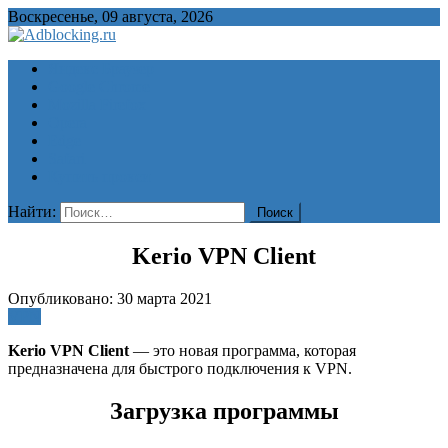
Воскресенье, 09 августа, 2026
Adblocking.ru
Скачать блокировщик рекламы для всех браузеров бесплатно
Яндекс Браузер
Google Chrome
Mozilla Firefox
Opera
Edge
Safari
Купить прокси
Найти:
Kerio VPN Client
Опубликовано: 30 марта 2021
VPN
Kerio VPN Client
— это новая программа, которая
предназначена для быстрого подключения к VPN.
Загрузка программы