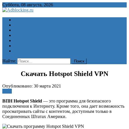
Суббота, 08 августа, 2026
Adblocking.ru
Скачать блокировщик рекламы для всех браузеров бесплатно
Яндекс Браузер
Google Chrome
Mozilla Firefox
Opera
Edge
Safari
Купить прокси
Найти:
Скачать Hotspot Shield VPN
Опубликовано: 30 марта 2021
VPN
ВПН Hotspot Shield
— это программа для безопасного
подключения к Интернету. Кроме того, она дает возможность
просматривать сайты с контентом, доступным только в
Соединенных Штатах Америки.