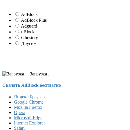
AdBlock
AdBlock Plus
Adguard
uBlock
Ghostery
Другим
Загрузка ...
Скачать AdBlock бесплатно
Яндекс.Браузер
Google Chrome
Mozilla Firefox
Opera
Microsoft Edge
Internet Explorer
Safari