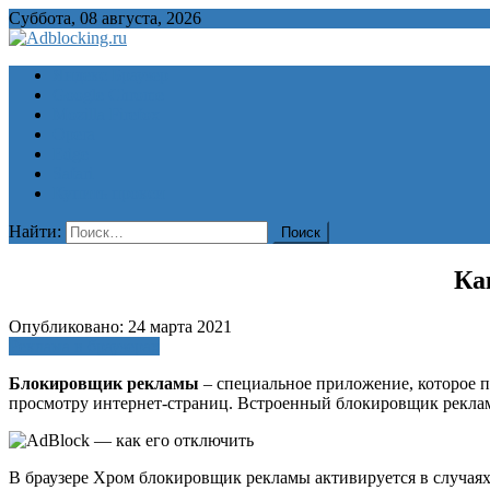
Суббота, 08 августа, 2026
Adblocking.ru
Скачать блокировщик рекламы для всех браузеров бесплатно
Яндекс Браузер
Google Chrome
Mozilla Firefox
Opera
Edge
Safari
Купить прокси
Найти:
Ка
Опубликовано: 24 марта 2021
Реклама в браузерах
Блокировщик рекламы
– специальное приложение, которое 
просмотру интернет-страниц. Встроенный блокировщик реклам
В браузере Хром блокировщик рекламы активируется в случаях